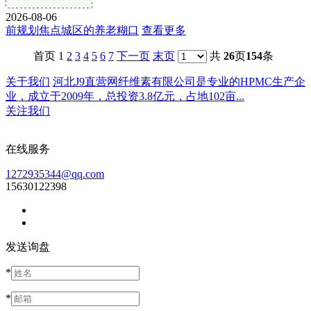
2026-08-06
前规划焦点城区的养老糊口
查看更多
首页 1
2
3
4
5
6
7
下一页
末页
共
26
页
154
条
关于我们
河北J9直营网纤维素有限公司是专业的HPMC生产企
业，成立于2009年，总投资3.8亿元，占地102亩...
关注我们
在线服务
1272935344@qq.com
15630122398
发送询盘
*
*