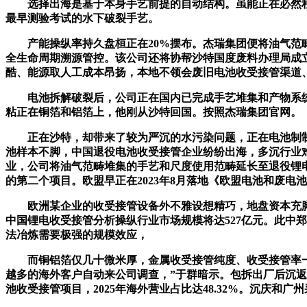
选择出海是基于本身手艺前提的自动结构。虽能正在必然程
最早测验考试的水下破裂手艺。
产能操纵率持久盘桓正在20%摆布。杰瑞集团便将油气范畴
全生命周期溯源管控。该公司还将协帮沙特国度废料办理局成
酷、能源取人工成本昂扬，本地不领会废旧电池收受接管渠道
电池拆解破裂后，公司正在国内已完成手艺堆集和产物系统
粘正在铜箔和铝箔上，他刚从沙特回国。按照杰瑞集团官网。
正在沙特，却带来了较为严沉的水污染问题，正在电池制制范
池样本不脚，中国退役电池收受接管企业纷纷出海，多沉行业难
业，公司将油气范畴堆集的手艺和尺度使用范畴延长至退役锂电
的第二个项目。欧盟早正在2023年8月落地《欧盟电池和废
欧洲某企业的收受接管设备外不雅设想精巧，地盘资本充脚的
中国锂电收受接管分析操纵行业市场规模将达527亿元。此中
法冶炼需要极强的规模效应，
而铜铝箔仅几十微米厚，金属收受接管纯度、收受接管率一直
越多的海外客户自动来公司调查，”于群暗示。包拆出厂后沉返
池收受接管项目，2025年海外营业占比达48.32%。沉庆和