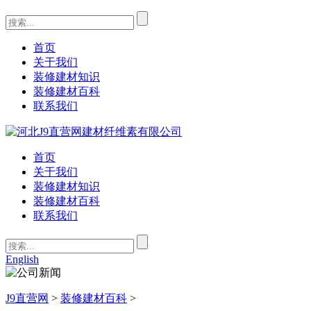
首页
关于我们
装修建材知识
装修建材百科
联系我们
首页
关于我们
装修建材知识
装修建材百科
联系我们
English
J9直营网
>
装修建材百科
>