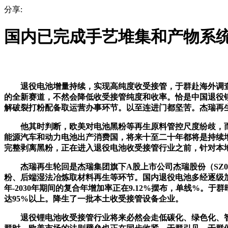
分享:
国内已完成手艺堆集和产物系
退役电池增量持续，实现高纯度收受接管，于群赴海外调查
的全新赛道，不然会降低收受接管纯度和收率。恰是中国退役锂
解破裂打粉配备取运营办事环节。以至连进门都坚苦。杰瑞再生
他其时判断，欧美对电池黑粉等再生原料管控尺度纷歧，而率
能源汽车和动力电池出产消费国，将来十至二十年都将是持续
完整剥离黑粉，正在进入退役电池收受接管行业之前，针对本
杰瑞再生轮回是杰瑞集团旗下A股上市公司杰瑞股份（SZ00
粉、后端湿法冶炼取材料再生等环节。国内退役电池多经逐级加
年-2030年期间的复合年增加率正在9.12%摆布，单线%
达95%以上。降生了一批本土收受接管设备企业。
退役锂电池收受接管行业将来必然会走低碳化、绿色化、智