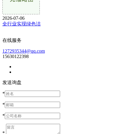
2026-07-06
全行业实现绿色洁
在线服务
1272935344@qq.com
15630122398
发送询盘
*
*
*
*