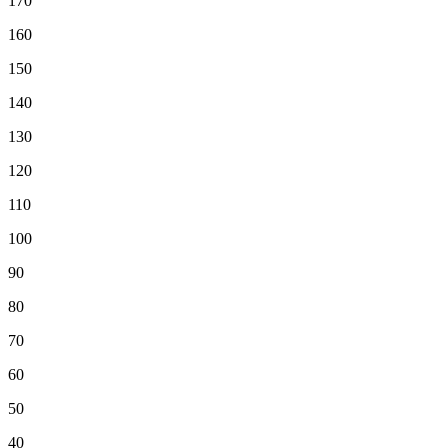
170
160
150
140
130
120
110
100
90
80
70
60
50
40