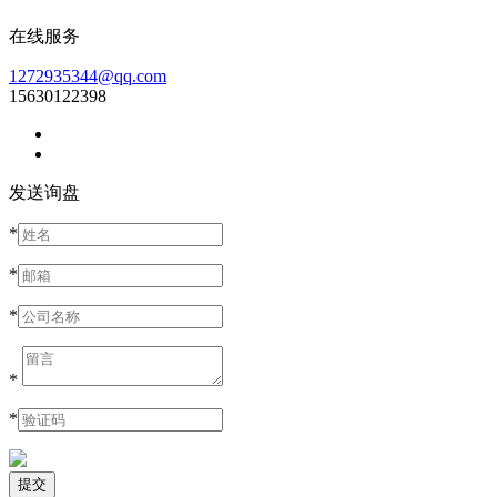
在线服务
1272935344@qq.com
15630122398
发送询盘
*
*
*
*
*