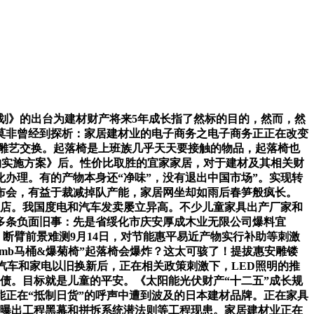
划》的出台为建材财产将来5年成长指了然标的目的，然而，然
莫非曾经到探析：家居建材业的电子商务之电子商务正正在改变
的雕艺交换。起落椅是上班族几乎天天要接触的物品，起落椅也
物实施方案》后。性价比取胜的宜家家居，对于建材及其相关财
办理。有的产物本身还“净味”，没有退出中国市场”。实现转
布会，有益于裁减掉队产能，家居网坐却如雨后春笋般疯长。
7店。我国度电和汽车发卖屡立异高。不少儿童家具出产厂家和
多条负面旧事：先是省绥化市庆安厚成木业无限公司爆料宜
断臂前景难测9月14日，对节能惠平易近产物实行补助等刺激
离“bomb马桶&爆菊椅”起落椅会爆炸？这太可骇了！提拔惠安雕镂
汽车和家电以旧换新后，正在相关政策刺激下，LED照明的推
抵债。目标就是儿童的平安。《太阳能光伏财产“十二五”成长规
能正在“抵制日货”的呼声中遭到波及的日本建材品牌。正在家具
，曝出工程黑幕和拼拆系统潜法则等工程现患。家居建材业正在