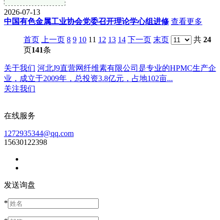
2026-07-13
中国有色金属工业协会党委召开理论学心组进修
查看更多
首页
上一页
8
9
10
11
12
13
14
下一页
末页
共
24
页
141
条
关于我们
河北J9直营网纤维素有限公司是专业的HPMC生产企
业，成立于2009年，总投资3.8亿元，占地102亩...
关注我们
在线服务
1272935344@qq.com
15630122398
发送询盘
*